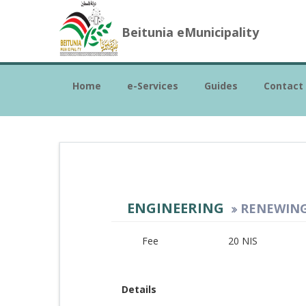
Beitunia eMunicipality
Home
e-Services
Guides
Contact
ENGINEERING
RENEWING
Fee
20 NIS
Details