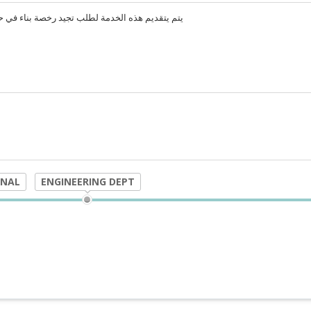
يتم يتقديم هذه الخدمة لطلب تجيد رخصة بناء في حال عدم القيام بالبناء عند اصدار الرخصة السابقة
ONAL
ENGINEERING DEPT